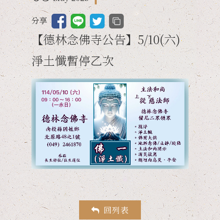
南投龍泉寺
南投龍泉寺
活動回顧
影音專區
分享
台中德林講堂
台中德林講堂
交通資訊
【德林念佛寺公告】5/10(六)
淨土懺暫停乙次
回列表