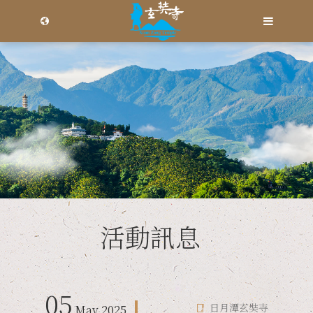
Language
Menu
寺院介紹
繁體中文
玄奘大師
简体中文
活動訊息
日月潭玄奘寺
玄奘大師略傳
從慈法師介紹
日月潭玄奘寺
住持法師
網路共修
玄奘大師年譜
從慈法師輯錄
德林念佛寺
德林念佛寺
05
活動訊息
法音宣流
日月潭玄奘寺
May
2025