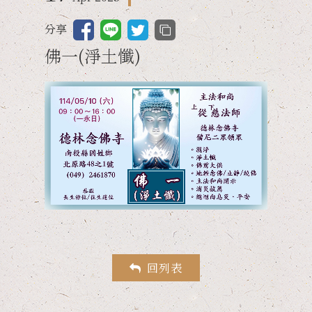
南投龍泉寺
南投龍泉寺
活動回顧
影音專區
台中德林講堂
台中德林講堂
分享
交通資訊
佛一(淨土懺)
回列表