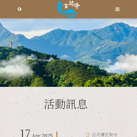
Language
Menu
寺院介紹
繁體中文
玄奘大師
简体中文
活動訊息
日月潭玄奘寺
玄奘大師略傳
從慈法師介紹
日月潭玄奘寺
住持法師
網路共修
玄奘大師年譜
從慈法師輯錄
德林念佛寺
德林念佛寺
活動訊息
法音宣流
17
日月潭玄奘寺
Apr
2025