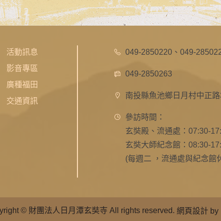
活動訊息
049-2850220
、
049-28502
影音專區
049-2850263
廣種福田
南投縣魚池鄉日月村中正路3
交通資訊
參訪時間：
玄奘殿、流通處：07:30-17:
玄奘大師紀念館：08:30-17:
(每週二 ，流通處與紀念館
yright © 財團法人日月潭玄奘寺 All rights reserved.
網頁設計
by