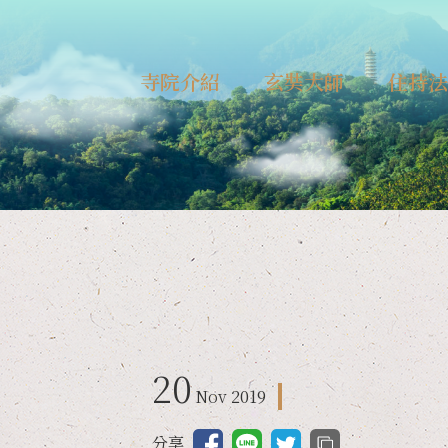
寺院介紹
玄奘大師
住持法
日月潭玄奘寺
玄奘大師略傳
從慈法師
德林念佛寺
玄奘大師年譜
從慈法師
南投龍泉寺
台中德林講堂
20
Nov
2019
分享