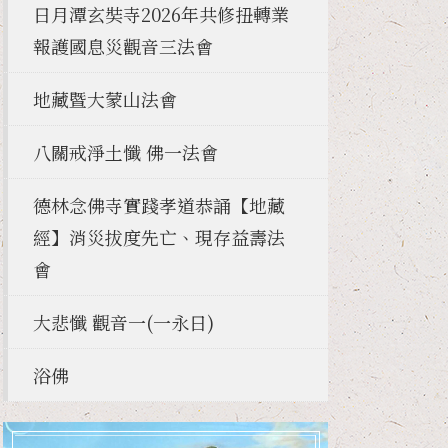
日月潭玄奘寺2026年共修扭轉業
報護國息災觀音三法會
地藏暨大蒙山法會
八關戒淨土懺 佛一法會
德林念佛寺實踐孝道恭誦【地藏
經】消災拔度先亡、現存益壽法
會
大悲懺 觀音一(一永日)
浴佛