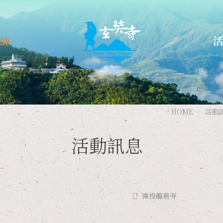
師
活
介紹
日
輯錄
德
南
HOME
活動
台
活動訊息
南投龍泉寺