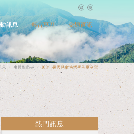
繁
簡
動訊息
影音專區
交通資訊
月潭玄奘寺
網路共修
林念佛寺
法音宣流
投龍泉寺
活動回顧
訊息
南投龍泉寺
108年暑假兒童快樂學佛夏令營
中德林講堂
熱門訊息