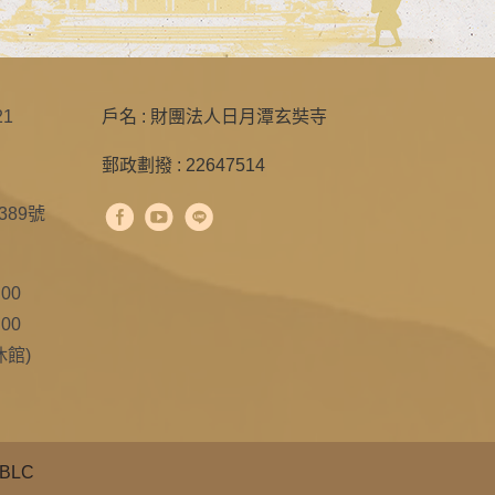
21
戶名 : 財團法人日月潭玄奘寺
郵政劃撥 : 22647514
89號
00
00
休館)
 BLC